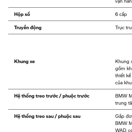
vận hàn
Hộp số
6 cấp
Truyền động
Trục tr
Khung xe
Khung x
gồm khu
thiết k
của kh
Hệ thống treo trước / phuộc trước
BMW Mo
trung t
Hệ thống treo sau / phuộc sau
Gắp đơ
BMW Mo
WAD, có