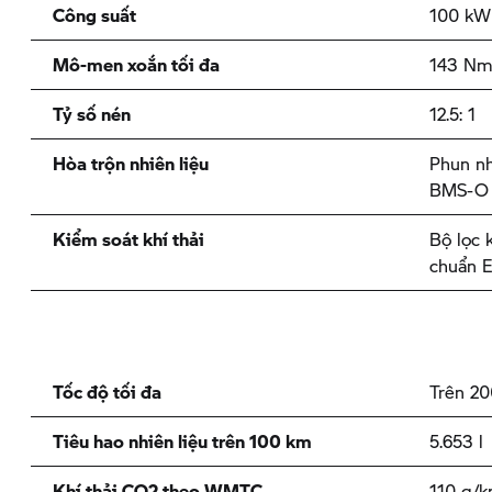
Công suất
100 kW 
Mô-men xoắn tối đa
143 Nm 
Tỷ số nén
12.5: 1
Hòa trộn nhiên liệu
Phun nh
BMS-O v
Kiểm soát khí thải
Bộ lọc k
chuẩn 
Tốc độ tối đa
Trên 2
Tiêu hao nhiên liệu trên 100 km
5.653 l
Khí thải CO2 theo WMTC
110 g/