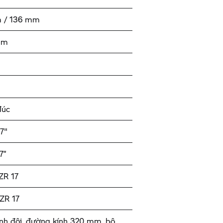
 / 136 mm
 mm
m
đúc
17"
7”
ZR 17
ZR 17
nh đôi, đường kính 320 mm, bộ