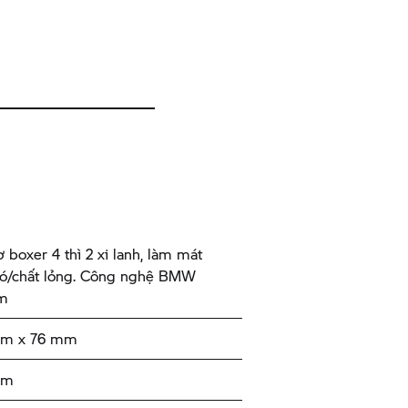
 boxer 4 thì 2 xi lanh, làm mát
ió/chất lỏng. Công nghệ BMW
am
mm x 76 mm
cm