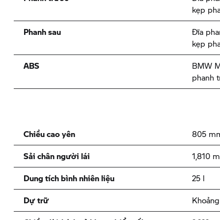
kẹp pha
Phanh sau
Đĩa pha
kẹp pha
ABS
BMW Mo
phanh t
Chiều cao yên
805 mm
Sải chân người lái
1,810 
Dung tích bình nhiên liệu
25 l
Dự trữ
Khoảng 