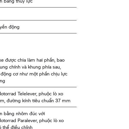
h bằng thủy lực
uyền động
e được chia làm hai phần, bao
ng chính và khung phía sau,
ế động cơ như một phần chịu lực
ung
torrad
Telelever, phuộc lò xo
âm, đường kính tiêu chuẩn 37 mm
n bằng nhôm đúc với
torrad
Paralever, phuộc lò xo
 thể điều chỉnh