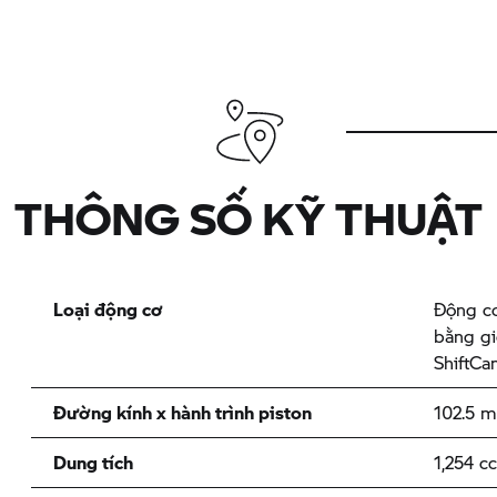
THÔNG SỐ KỸ THUẬT
Loại động cơ
Động cơ
bằng g
ShiftC
Đường kính x hành trình piston
102.5 
Dung tích
1,254 c