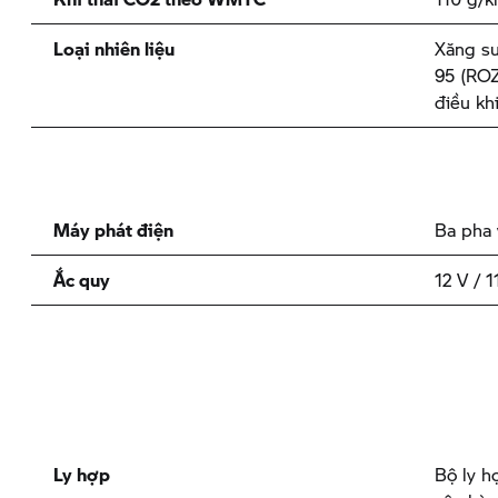
Loại nhiên liệu
Xăng su
95 (ROZ
điều kh
Máy phát điện
Ba pha 
Ắc quy
12 V / 
Ly hợp
Bộ ly h