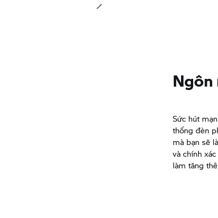
Ngôn 
Sức hút mạ
thống đèn p
mà bạn sẽ là
và chính xác
làm tăng th