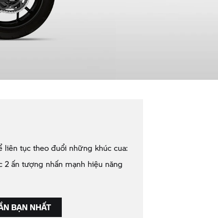
ể liên tục theo đuổi những khúc cua:
ic 2 ấn tượng nhấn mạnh hiệu năng
N BẠN NHẤT