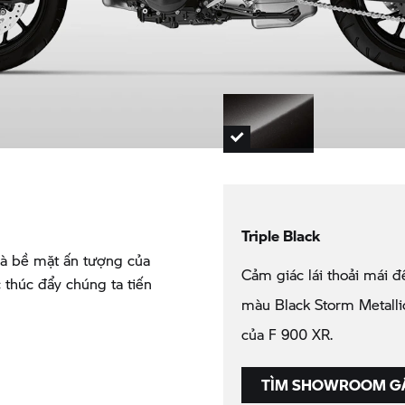
Triple Black
và bề mặt ấn tượng của
Cảm giác lái thoải mái đ
thúc đẩy chúng ta tiến
màu Black Storm Metall
của
F 900 XR.
TÌM SHOWROOM GẦ