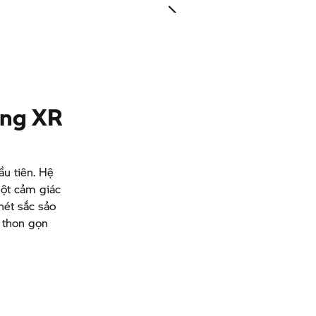
ưng XR
u tiên. Hệ
ột cảm giác
nét sắc sảo
 thon gọn