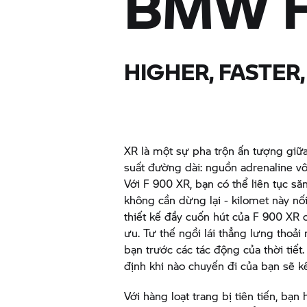
BMW
HIGHER, FASTER
XR là một sự pha trộn ấn tượng giữ
suất đường dài: nguồn adrenaline vô
Với
F 900 XR,
bạn có thể liên tục s
không cần dừng lại - kilomet này nối
thiết kế đầy cuốn hút của
F 900 XR
c
ưu. Tư thế ngồi lái thẳng lưng thoải
bạn trước các tác động của thời tiết
định khi nào chuyến đi của bạn sẽ kế
Với hàng loạt trang bị tiên tiến, bạn