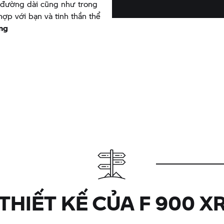
y đường dài cũng như trong
ợp với bạn và tinh thần thể
ng
THIẾT KẾ CỦA
F 900 X