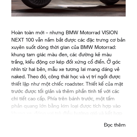
Hoàn toàn mới – nhưng
BMW Motorrad
VISION
NEXT 100 vẫn nắm bắt được các đặc trưng cơ bản
xuyên suốt dòng thời gian của
BMW Motorrad:
khung tam giác màu đen, các đường kẻ màu
trắng, kiểu động cơ kép đối xứng cổ điển. Ở góc
nhìn từ hai bên, mẫu xe tương lai mang dáng vẻ
naked. Theo đó, công thái học và vị trí ngồi được
thiết lập như một chiếc roadster. Thiết kế của mặt
trước được tối giản và thêm phần tinh tế với các
chi tiết cao cấp. Phía trên bánh trước, một tấm
phản quang lớn bằng kim loại được tích hợp vào
khung xe, đóng vai trò điều hướng gió và kết hợp
với kính chắn gió tích hợp đảm tối ưu hóa khí
Đọc thêm
động học.