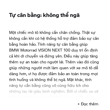
Tự cân bằng: không thể ngã
Một chiếc mô tô không cần chân chống. Thật sự
không cần khi có hệ thống hỗ trợ đảm bảo sự cân
bằng hoàn hảo. Tính năng tự cân bằng giúp
BMW Motorrad
VISION NEXT 100 duy trì ổn định
cả khi di chuyển và đứng yên. Điều này giúp tăng
thêm sự an toàn cho người lái. Thêm vào đó cũng
giúp những người mới làm quen với xe mô tô dễ
dàng hơn, vì họ được đảm bảo an toàn trong mọi
tình huống và không thể bị ngã. Mặt khác, tính
năng tự cần bằng cũng vô cùng hữu ích cho
những tay lái giàu kinh nghiệm. Bởi vì chiếc xe sẽ
trở nên linh hoạt hơn rất nhiều, mang đến trải
nghiệm lái năng động và thú vị. Các hệ thống hỗ
+ Đọc thêm
trợ cũng giúp nâng cao khả năng của người lái. Dù