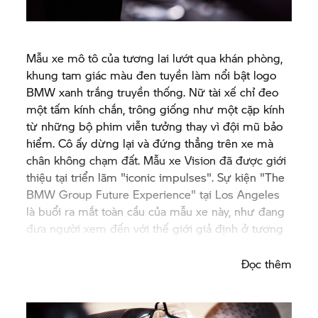
Mẫu xe mô tô của tương lai lướt qua khán phòng,
khung tam giác màu đen tuyền làm nổi bật logo
BMW xanh trắng truyền thống. Nữ tài xế chỉ đeo
một tấm kính chắn, trông giống như một cặp kính
từ những bộ phim viễn tưởng thay vì đội mũ bảo
hiểm. Cô ấy dừng lại và đứng thẳng trên xe mà
chân không chạm đất. Mẫu xe Vision đã được giới
thiệu tại triển lãm "iconic impulses". Sự kiện "The
BMW Group
Future Experience" tại Los Angeles
là buổi ra mắt toàn cầu của mẫu xe này, như đang
đưa người xem đến với thế giới giả định ở tương
lai năm 2130.
Đọc thêm