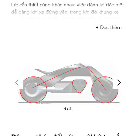
lực cần thiết cũng khác nhau: việc đánh lái đặc biệt
dễ dàng khi xe đứng yên, trong khi đó khung xe
sẽ rắn chắc hơn ở tốc độ cao. Các tấm ốp bề mặt
được gắn vào để gia tăng khả năng bảo vệ trước
+ Đọc thêm
gió và các điều kiện thời tiết. Bề mặt của khung xe
được làm từ chất liệu vải dệt màu đen mờ.
1 / 2