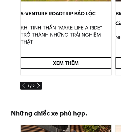
S-VENTURE ROADTRIP BẢO LỘC
BMW M
Cùng S
KHI TINH THẦN “MAKE LIFE A RIDE”
TRỞ THÀNH NHỮNG TRẢI NGHIỆM
Nha Tra
THẬT
XEM THÊM
1 / 2
Những chiếc xe phù hợp.