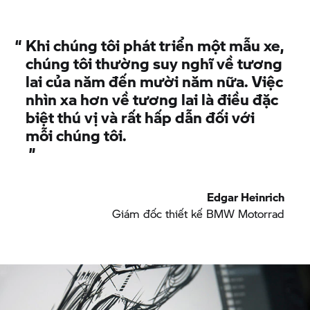
là năng khiếu hay tập luyện, các tay lái có thể liên
tục di chuyển đến những chân trời mới, biến mỗi
“
Khi chúng tôi phát triển một mẫu xe,
chuyến đi trở thành một trải nghiệm tự do thuần
chúng tôi thường suy nghĩ về tương
túy từ khi bắt đầu đến khi kết thúc.
lai của năm đến mười năm nữa. Việc
nhìn xa hơn về tương lai là điều đặc
biệt thú vị và rất hấp dẫn đối với
mỗi chúng tôi.
”
Edgar Heinrich
Giám đốc thiết kế
BMW Motorrad