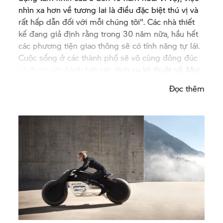
nhìn xa hơn về tương lai là điều đặc biệt thú vị và
rất hấp dẫn đối với mỗi chúng tôi". Các nhà thiết
kế đang giả định rằng trong 30 năm nữa, hầu hết
các phương tiện giao thông sẽ có tính năng tự lái.
Cuộc sống ở các thành phố sẽ vô cùng đông đúc
và được vận hành bởi các dịch vụ kỹ thuật số. Mọi
thứ ngày càng được số hóa, ngày càng có nhiều
Đọc thêm
kết nối hơn, ngày càng tự động hơn. Trong phần
trình bày này, tầm quan trọng của các đặc điểm
tương tự trở nên rõ ràng, vì nó mang lại cho mọi
người cảm giác tự do.