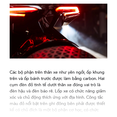
Các bộ phận trên thân xe như yên ngồi, ốp khung
trên và ốp bánh trước được làm bằng carbon. Hai
cụm đèn đỏ tinh tế dưới thân xe đóng vai trò là
đèn hậu và đèn báo rẽ. Lốp xe có chức năng giảm
xóc và chủ động thích ứng với địa hình. Công tắc
màu đỏ nổi bật trên ghi đông bên phải được thiết
kế có chủ đích là một bộ phận cơ học, có chức
năng giữ hoặc nhả tay ga.