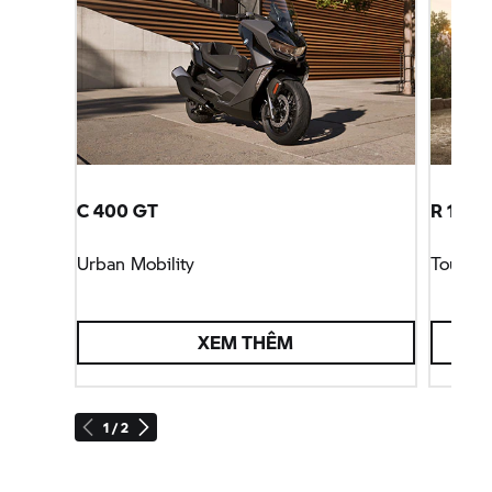
C 400 GT
R 1250
Urban Mobility
Tour
XEM THÊM
1 / 2