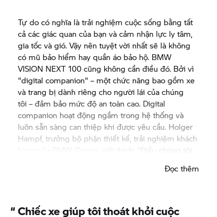
Tự do có nghĩa là trải nghiệm cuộc sống bằng tất
cả các giác quan của bạn và cảm nhận lực ly tâm,
gia tốc và gió. Vậy nên tuyệt vời nhất sẽ là không
có mũ bảo hiểm hay quần áo bảo hộ. BMW
VISION NEXT 100 cũng không cần điều đó. Bởi vì
"digital companion" – một chức năng bao gồm xe
và trang bị dành riêng cho người lái của chúng
tôi – đảm bảo mức độ an toàn cao. Digital
companion hoạt động ngầm trong hệ thống và
luôn sẵn sàng can thiệp khi được yêu cầu. Holger
Hampf, trưởng bộ phận thiết kế, trải nghiệm khách
hàng của
BMW Group,
giải thích: "Điều chúng tôi
quan tâm là trải nghiệm lái xe thuần túy được duy
Đọc thêm
trì liên tục. Cách hiển thị và vận hành của mẫu
concept hoạt động kín đáo đến mức tạo ra một
chuyển động tự nhiên và quen thuộc".
“
Chiếc xe giúp tôi thoát khỏi cuộc