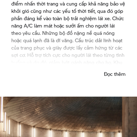
điểm nhấn thời trang và cung cấp khả năng bảo vệ
khỏi gió cũng như các yếu tố thời tiết, qua đó góp
phần đáng kể vào toàn bộ trải nghiệm lái xe. Chức
năng A/C làm mát hoặc sưởi ấm cho người lái
theo yêu cầu. Những bộ đồ nặng nề quá nóng
hoặc quá lạnh đã là dĩ vãng. Cấu trúc dải linh hoạt
của trang phục và giày được lấy cảm hứng từ các
sợi cơ. Hỗ trợ tích cực cho người lái theo từng tình
huống và do đó, giảm bớt gánh nặng cho họ. Khu
vực phía sau cổ có thể được bơm đầy không khí
Đọc thêm
khi đi ở tốc độ cao. Nhờ vậy, giúp làm dịu áp lực
lên cột sống cổ và tăng sự thoải mái. Với các thiết
bị báo rung ở cánh tay và chân, bộ đồ sẽ cung cấp
tín hiệu điều hướng hoặc cho biết khi đạt đến góc
nghiêng giới hạn. Trang phục nay không còn cần
tới các tính năng an toàn do hệ thống hỗ trợ thông
minh đã đảm nhiệm tất cả.