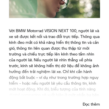
Với
BMW Motorrad
VISION NEXT 100, người lái và
xe sẽ được kết nối và trao đổi trực tiếp. Thông qua
kính đeo mắt có khả năng hiển thị thông tin và cản
gió, thông tin liên quan được thu thập từ môi
trường và chiếu trực tiếp lên kính theo tầm nhìn
của người lái. Nếu người lái nhìn thẳng về phía
trước, kính sẽ không hiển thị dữ liệu để không ảnh
hưởng đến trải nghiệm lái xe. Chỉ khi cần hành
động bắt buộc – ví dụ như trong trường hợp nguy
hiểm – hoặc nếu người lái yêu cầu thông tin, kính
mới hoạt động. Khi đó, biểu tượng của tính năng
digital companion sẽ xuất hiện ở một phần ba bên
dưới của kính. Màn hình hiển thị tương tự như
Đọc thêm
trong buồng lái máy bay. Hiển thị góc nghiêng